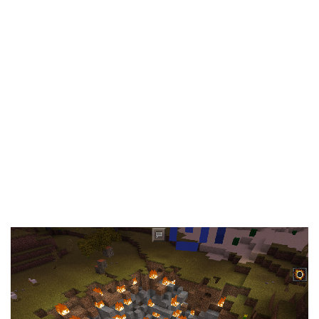
Documentation
About
Wiki
Open-source mods