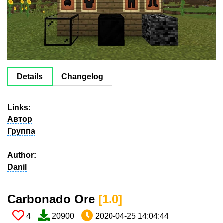
Details
Changelog
Links:
Автор
Группа
Author:
Danil
Carbonado Ore​
[1.0​]
4
20900
2020-04-25 14:04:44