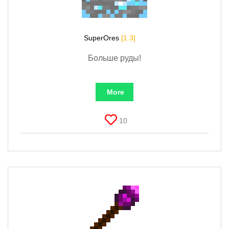
SuperOres
[1.3]
Больше руды!
More
10