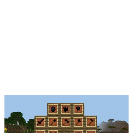
Documentation
About
Wiki
Open-source mods