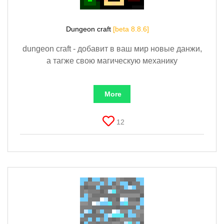
Dungeon craft
[beta 8.8.6]
dungeon craft - добавит в ваш мир новые данжи,
а тагже свою магическую механику
More
12