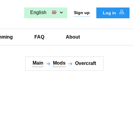
English
Sign up
Log in
mming
FAQ
About
Main
Mods
Overcraft​