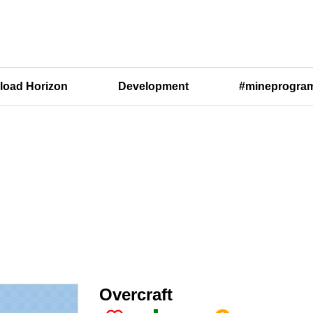
oad Horizon
Development
#mineprogra
Overcraft​