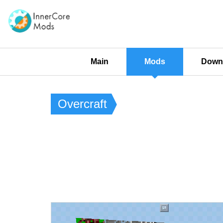
Main
Mods
Downl
Overcraft​