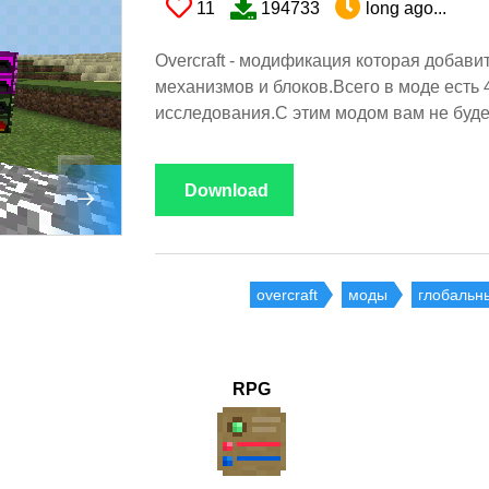
11
194733
long ago...
Overcraft - модификация которая добави
механизмов и блоков.Всего в моде есть 4
исследования.С этим модом вам не будет
Download
overcraft
моды
глобальн
RPG