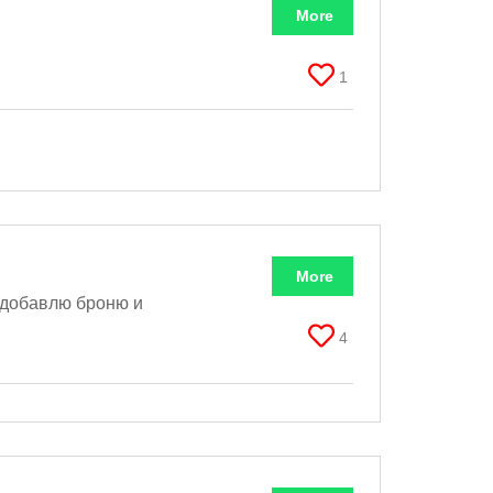
More
1
More
 добавлю броню и
4