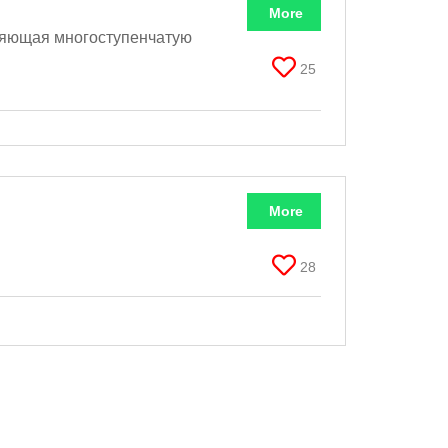
More
ляющая многоступенчатую
25
More
28