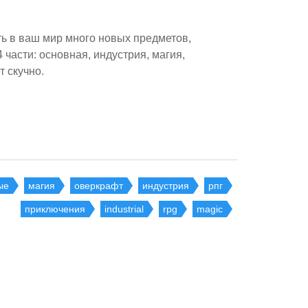
ть в ваш мир много новых предметов,
 части: основная, индустрия, магия,
 скучно.
ые
магия
оверкрафт
индустрия
рпг
приключения
industrial
rpg
magic