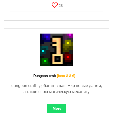
28
Dungeon craft
[beta 8.8.6]
dungeon craft - добавит в ваш мир новые данжи,
а тагже свою магическую механику
More