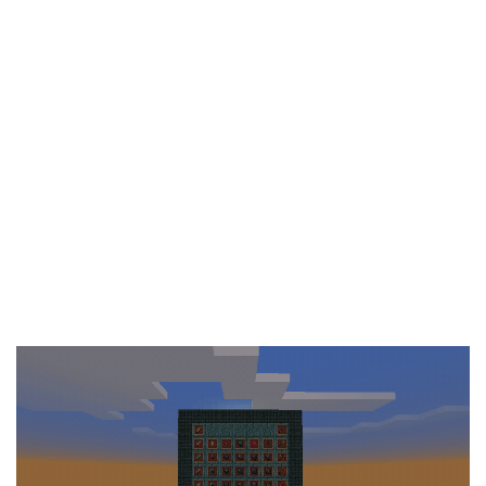
Documentation
About
Wiki
Open-source mods