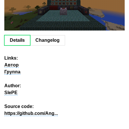
Details
Changelog
Links:
Автор
Группа
Author:
SlePE
Source code:
https://github.com/Ang...