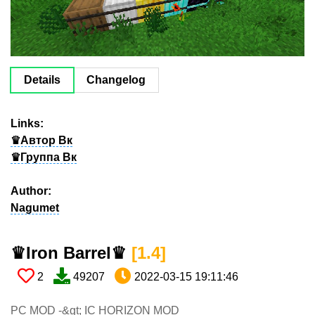
Details
Changelog
Links:
♛Автор Вк
♛Группа Вк
Author:
Nagumet
♛Iron Barrel♛​
[1.4​]
2
49207
2022-03-15 19:11:46
PC MOD -&gt; IC HORIZON MOD