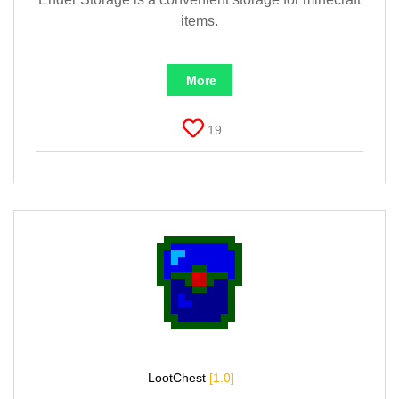
items.
More
19
LootChest
[1.0]