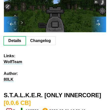
Details
Changelog
Links:
WolfTeam
Author:
80LK
S.T.A.L.K.E.R. [ONLY INNERCORE]​
[0.0.6 CB​]