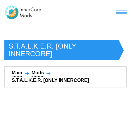
Main
S.T.A.L.K.E.R. [ONLY
Mods
INNERCORE]​
Mod packs
Download Horizon
Main
Mods
Most popular
Google Play
S.T.A.L.K.E.R. [ONLY INNERCORE]​
Recent
Development
Other Versions
Recommended
Tools
#mineprogramming
Recent updates
Mod pattern
Key tags list
FAQ