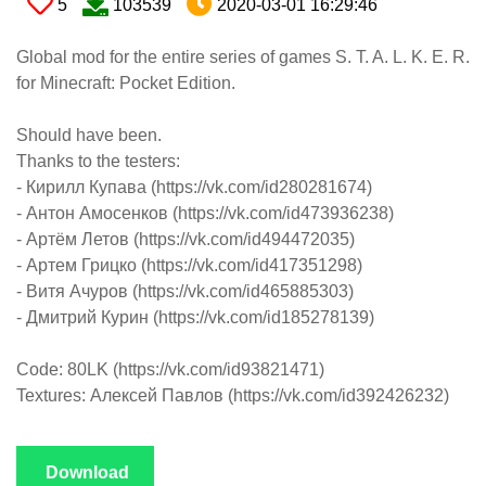
5
103539
2020-03-01 16:29:46
Global mod for the entire series of games S. T. A. L. K. E. R.
for Minecraft: Pocket Edition.
Should have been.
Thanks to the testers:
- Кирилл Купава (https://vk.com/id280281674)
- Антон Амосенков (https://vk.com/id473936238)
- Артём Летов (https://vk.com/id494472035)
- Артем Грицко (https://vk.com/id417351298)
- Витя Ачуров (https://vk.com/id465885303)
- Дмитрий Курин (https://vk.com/id185278139)
Code: 80LK (https://vk.com/id93821471)
Textures: Алексей Павлов (https://vk.com/id392426232)
Download