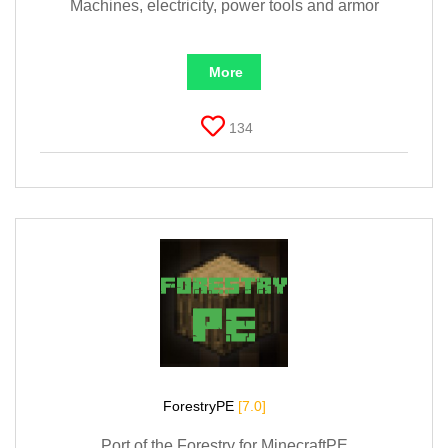
Machines, electricity, power tools and armor
More
134
ForestryPE
[7.0]
Port of the Forestry for MinecraftPE