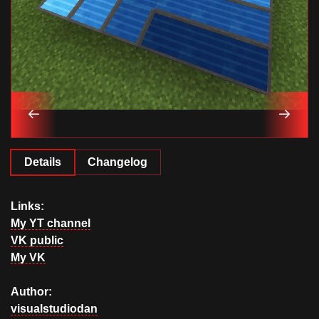
Details
Changelog
Links:
My YT channel
VK public
My VK
Author:
visualstudiodan