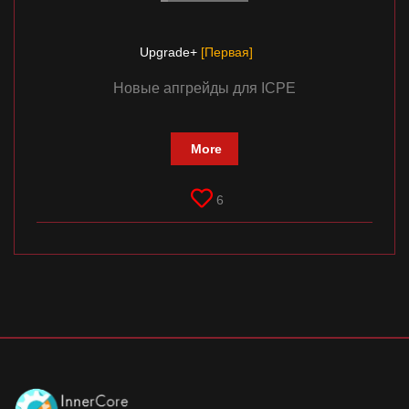
Upgrade+
[Первая]
Новые апгрейды для ICPE
More
6