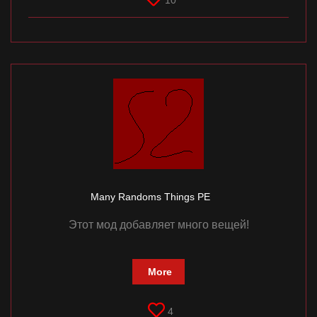
10
Many Randoms Things PE
Этот мод добавляет много вещей!
More
4