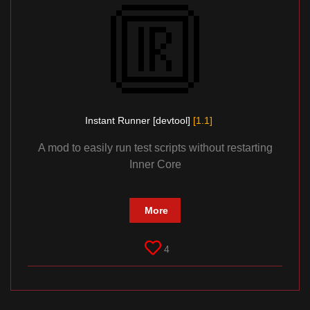
Instant Runner [devtool]
[1.1]
A mod to easily run test scripts without restarting
Inner Core
More
4