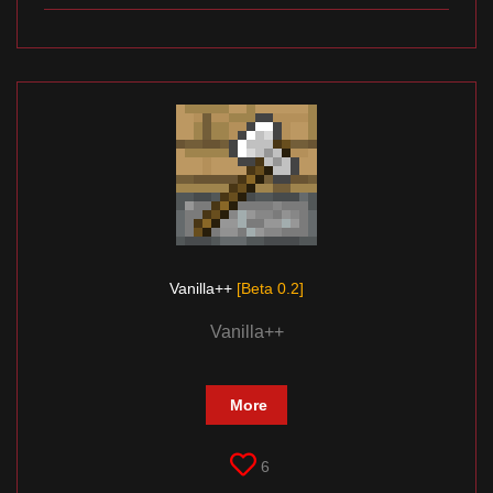
Vanilla++
[Beta 0.2]
Vanilla++
More
6