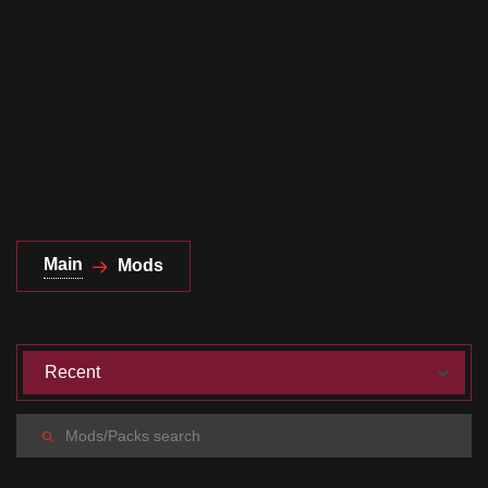
Documentation
About
Wiki
Open-source mods
Main
Mods
Recent