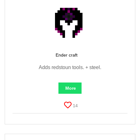
Ender craft
Adds redstoun tools. + steel.
More
14