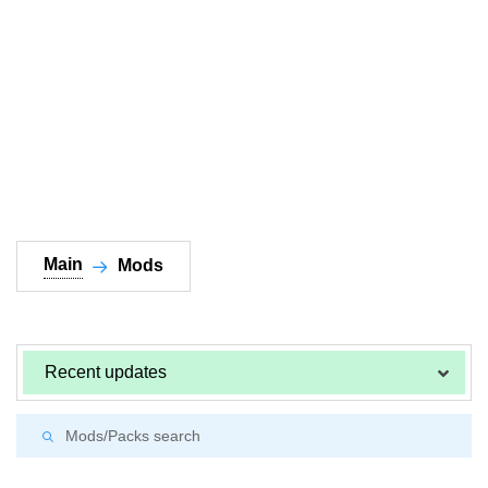
Documentation
About
Wiki
Open-source mods
Main
Mods
Recent updates